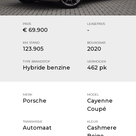
PRIJS
LEASEPRIJS
€ 69.900
-
KM. STAND
BOUWJAAR
123.905
2020
TYPE BRANDSTOF
VERMOGEN
Hybride benzine
462 pk
MERK
MODEL
Porsche
Cayenne
Coupé
TRANSMISSIE
KLEUR
Automaat
Cashmere
Beige